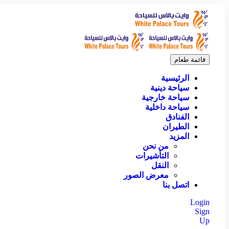
قائمة طعام
الرئيسية
سياحة دينية
سياحة خارجية
سياحة داخلية
الفنادق
الطيران
المزيد
من نحن
التأشيرات
النقل
معرض الصور
اتصل بنا
Login
Sign
Up