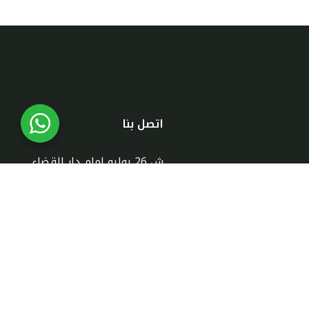
اتصل بنا
ش 26 يوليو امام دار القضاء
العالى وسط البلد
ل
01019463888
reservation@wpt.com.eg
ة